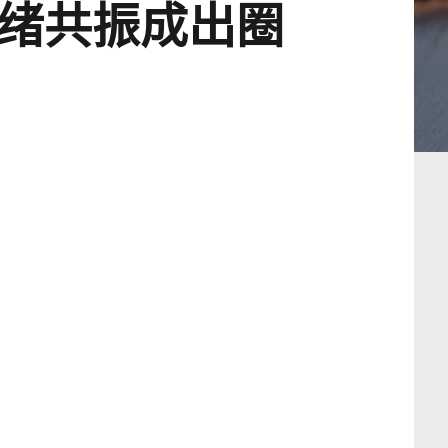
绪共振成出圈