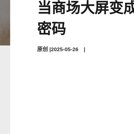
当商场大屏变
密码
原创 |2025-05-26 |