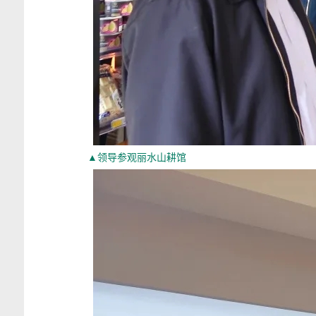
▲领导参观丽水山耕馆