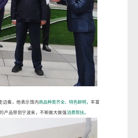
走边看，他
表示馆内
商品种类齐全、特色鲜
明，
丰富
的产品带到宁波来，不断做大做强
消费帮扶。